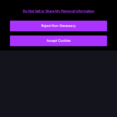
ミング・サービスと密接に協力し、ドルビーアトモスで
利用できるコンテンツの種類を増やしながら、制作意図
Do Not Sell or Share My Personal Information
を忠実に再現します。
Reject Non-Necessary
Accept Cookies