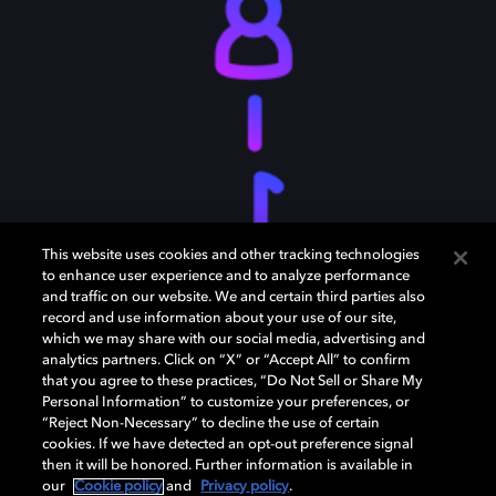
This website uses cookies and other tracking technologies
to enhance user experience and to analyze performance
and traffic on our website. We and certain third parties also
record and use information about your use of our site,
which we may share with our social media, advertising and
analytics partners. Click on “X” or “Accept All” to confirm
that you agree to these practices, “Do Not Sell or Share My
Personal Information” to customize your preferences, or
“Reject Non-Necessary” to decline the use of certain
配信事業者、サービスプロバイダー
cookies. If we have detected an opt-out preference signal
then it will be honored. Further information is available in
our
Cookie policy
and
Privacy policy
.
ドルビーは、クリエイター、レーベル、主要なストリー