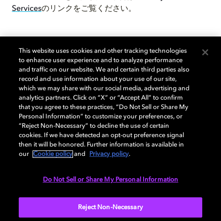
Services
のリンクをご覧ください。
認定された Dolby 製造業者
This website uses cookies and other tracking technologies
to enhance user experience and to analyze performance
and traffic on our website. We and certain third parties also
record and use information about your use of our site,
Dolby ロゴおよび商標が表示された民生用機器が、
which we may share with our social media, advertising and
Dolby Laboratories によって正規にライセンスされて
analytics partners. Click on “X” or “Accept All” to confirm
いることを確認するには、Licensed Dolby
that you agree to these practices, “Do Not Sell or Share My
Manufacturers のリストをご参照ください。
Personal Information” to customize your preferences, or
“Reject Non-Necessary” to decline the use of certain
cookies. If we have detected an opt-out preference signal
Licensed Dolby Manufacturers
then it will be honored. Further information is available in
our
Cookie policy
and
Privacy policy
.
Alliance for Open Media Patent
Do Not Sell or Share My Personal Information
License 1.0 に関する声明
Reject Non-Necessary
詳しくはこちら