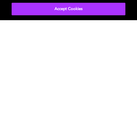
Accept Cookies
Music
ドルビーについて
Cinema
ニュースルーム
Home Entertainment
投資家向け情報
Gaming
お問い合わせ
Licensing
Careers