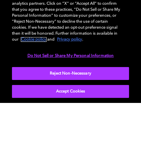
analytics partners. Click on “X” or “Accept All” to confirm
和 NAB 通过转播奥运展示新
that you agree to these practices, “Do Not Sell or Share My
Personal Information” to customize your preferences, or
一代电视播放能力
“Reject Non-Necessary” to decline the use of certain
cookies. If we have detected an opt-out preference signal
then it will be honored. Further information is available in
our
Cookie policy
and
Privacy policy
.
数百人聚集在 Raleigh 观看未来的电视赛事
Do Not Sell or Share My Personal Information
进一步了解
Reject Non-Necessary
Accept Cookies