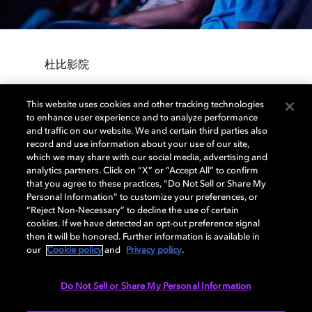
杜比影院
规模化呈现完整的杜比
This website uses cookies and other tracking technologies
to enhance user experience and to analyze performance
体验
and traffic on our website. We and certain third parties also
record and use information about your use of our site,
which we may share with our social media, advertising and
我们的旗舰方案将影音表现与空间设计专利融
analytics partners. Click on “X” or “Accept All” to confirm
that you agree to these practices, “Do Not Sell or Share My
为一体，带来令人难忘的观影体验。
Personal Information” to customize your preferences, or
“Reject Non-Necessary” to decline the use of certain
cookies. If we have detected an opt-out preference signal
then it will be honored. Further information is available in
our
Cookie policy
and
Privacy policy
.
Do Not Sell or Share My Personal Information