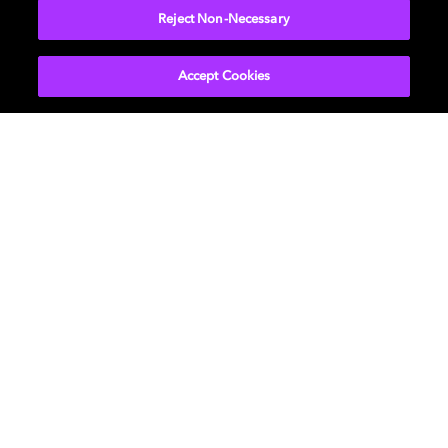
Reject Non-Necessary
Accept Cookies
杜比视界 + 全景声
高端性能，灵活部署
兼具适应性与高表现力的解决方案，将杜比标
志性的画面与声音体验带入更多影厅。