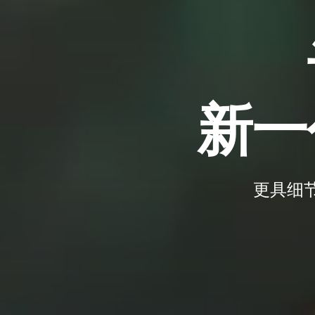
新一
更具细