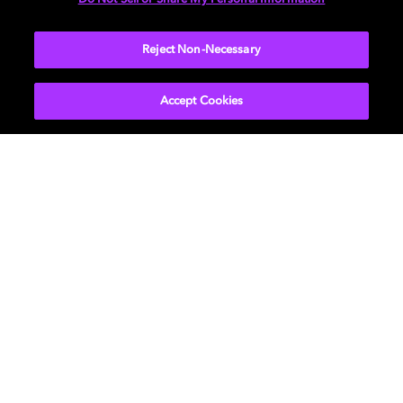
すべての製品を見る
Reject Non-Necessary
Accept Cookies
Music
ドルビーについて
Cinema
ニュースルーム
Home Entertainment
投資家向け情報
Gaming
お問い合わせ