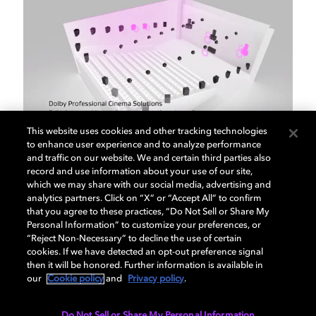
This website uses cookies and other tracking technologies
to enhance user experience and to analyze performance
and traffic on our website. We and certain third parties also
Cinema Solutions
record and use information about your use of our site,
which we may share with our social media, advertising and
analytics partners. Click on “X” or “Accept All” to confirm
ドルビーアトモスは、コンテンツの制作から再生ま
that you agree to these practices, “Do Not Sell or Share My
Personal Information” to customize your preferences, or
で、その忠実性を維持し、映画制作者が意図した最
“Reject Non-Necessary” to decline the use of certain
も正確な表現を実現します。
cookies. If we have detected an opt-out preference signal
then it will be honored. Further information is available in
our
Cookie policy
and
Privacy policy
.
Do Not Sell or Share My Personal Information