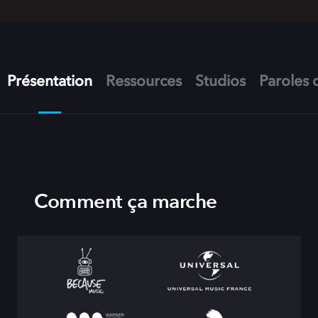
Présentation
Ressources
Studios
Paroles d
Comment ça marche