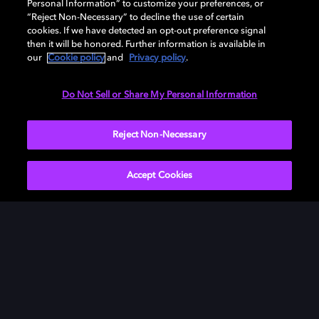
Personal Information” to customize your preferences, or
“Reject Non-Necessary” to decline the use of certain
cookies. If we have detected an opt-out preference signal
then it will be honored. Further information is available in
our
Cookie policy
and
Privacy policy
.
Do Not Sell or Share My Personal Information
Reject Non-Necessary
Accept Cookies
CGR a choisi d’être méthodique et stratégique dans le
déploiement du Dolby Atmos. Le premier test s’est
déroulé en 2015 au cinéma CGR de La Rochelle, site
pilote pour toutes les nouveautés technologiques. Le
choix a été fait d’équiper la grande salle de 20 mètres
et 600 fauteuils en Dolby Atmos. « Les résultats, suite à