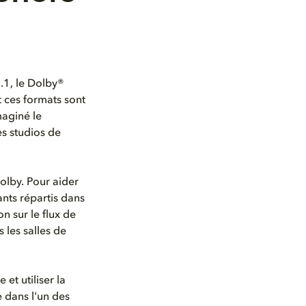
.1, le Dolby®
t ces formats sont
maginé le
es studios de
olby. Pour aider
ants répartis dans
n sur le flux de
 les salles de
t utiliser la
 dans l'un des