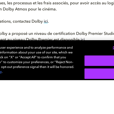
s, les processus et les frais associés, pour avoir accès au log
en Dolby Atmos pour le cinéma.
ations, contactez Dolby
ici
.
lby a proposé un niveau de certification Dolby Premier Studio
ent au niveau Dolby Premier est disponible
ici
.
 user experience and to analyze performance and
e information about your use of our site, which we
ck on “X” or “Accept All” to confirm that you
n” to customize your preferences, or “Reject Non-
 opt-out preference signal then it will be honored.
cy
.
Découvrez
Dolby.com