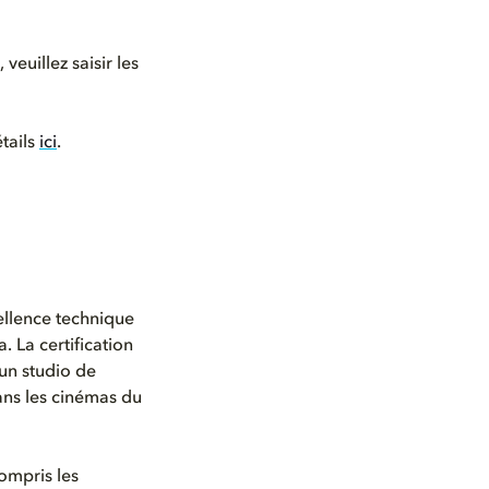
euillez saisir les
étails
ici
.
ellence technique
 La certification
'un studio de
ans les cinémas du
ompris les