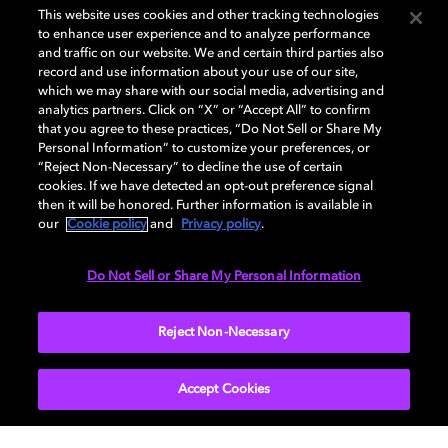
This website uses cookies and other tracking technologies
lleva nuestro motor de procesamiento directamente
to enhance user experience and to analyze performance
hasta tu contenido. Con Hybrik, todo el procesamiento
and traffic on our website. We and certain third parties also
se realiza dentro de tu propia cuenta en la nube.
record and use information about your use of our site,
which we may share with our social media, advertising and
analytics partners. Click on “X” or “Accept All” to confirm
Descubre quiénes utilizan Hybrik
that you agree to these practices, “Do Not Sell or Share My
Personal Information” to customize your preferences, or
Descubre la API de Hybrik.
“Reject Non-Necessary” to decline the use of certain
cookies. If we have detected an opt-out preference signal
then it will be honored. Further information is available in
our
Cookie policy
and
Privacy policy
.
Do Not Sell or Share My Personal Information
Reject Non-Necessary
Ponte en contacto con tu representante de Dolby para
obtener más información.
Accept Cookies